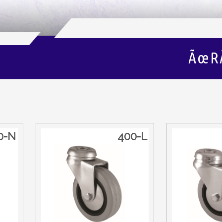
ÃœR
0-N
400-L