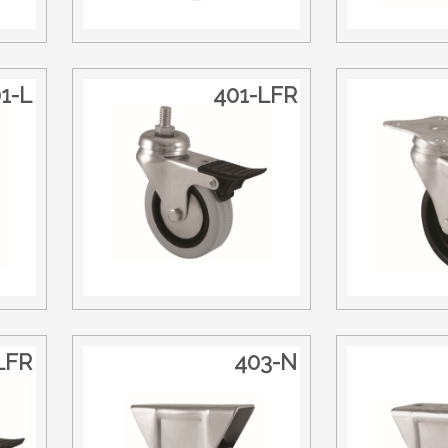
1-L
401-LFR
LFR
403-N