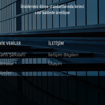
Ürünlerimiz dünya standartlarında birinci
sınıf kalitede üretiliyor
İK VERİLER
İLETİŞİM
antı Şekilleri
İletişim Bilgileri
ltmalar
Ulaşım
boller