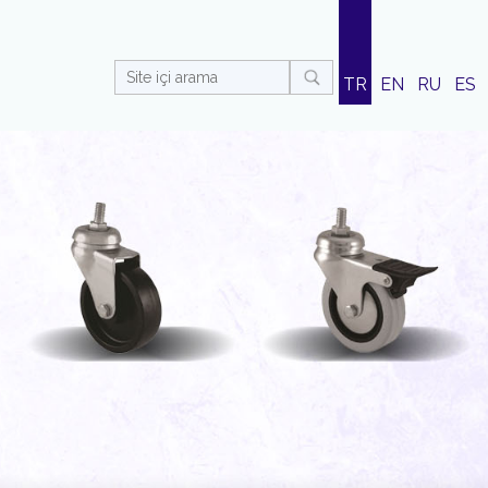
TR
EN
RU
ES