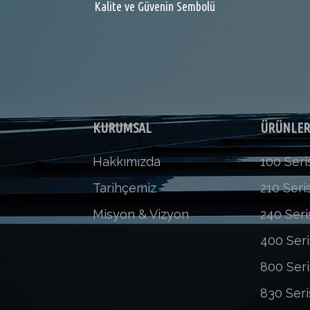
Kalite ve Güvenin Sembolü
KURUMSAL
ÜRÜNLE
Hakkımızda
100 Seri
Tarihçemiz
210 Seris
Misyon & Vizyon
240 Seri
400 Seri
800 Seri
830 Seri