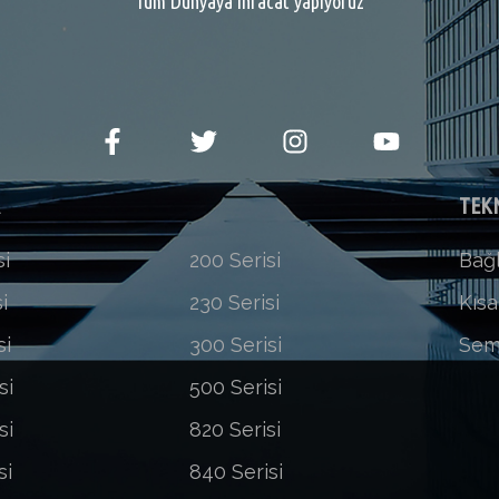
Tüm Dünyaya ihracat yapıyoruz
R
TEKN
si
200 Serisi
Bağl
i
230 Serisi
Kısa
si
300 Serisi
Sem
si
500 Serisi
si
820 Serisi
si
840 Serisi