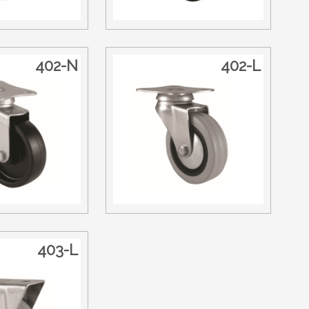
402-N
402-L
403-L