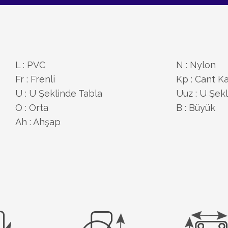
L : PVC
N : Nylon
Fr : Frenli
Kp : Cant K
U : U Şeklinde Tabla
Uuz : U Şek
O : Orta
B : Büyük
Ah : Ahşap