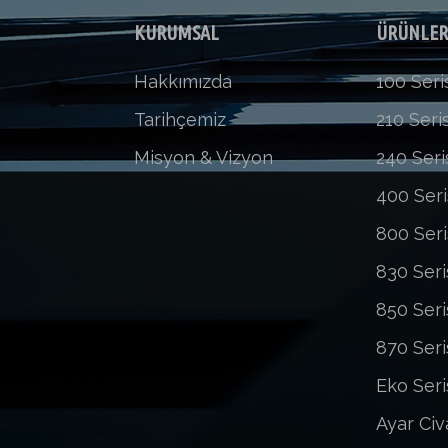
KURUMSAL
ÜRÜNLE
Hakkımızda
100 Seri
Tarihçemiz
210 Seris
Misyon & Vizyon
240 Seri
400 Seri
800 Seri
830 Seri
850 Seri
870 Seri
Eko Seri
Ayar Civ