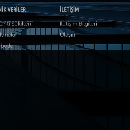
İK VERİLER
İLETİŞİM
antı Şekilleri
İletişim Bilgileri
ltmalar
Ulaşım
boller