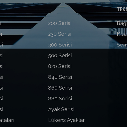
R
TEKN
si
200 Serisi
Bağl
i
230 Serisi
Kısa
si
300 Serisi
Sem
si
500 Serisi
si
820 Serisi
si
840 Serisi
si
860 Serisi
si
880 Serisi
si
Ayak Serisi
ataları
Lükens Ayaklar