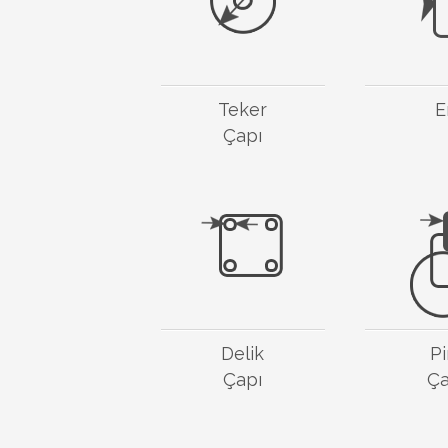
Teker
E
Çapı
Delik
P
Çapı
Ça