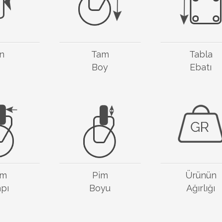
n
Tam
Tabla
Boy
Ebatı
im
Pim
Ürünün
pı
Boyu
Ağırlığı