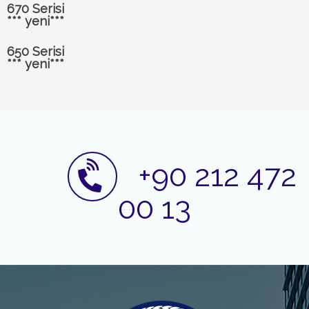
670 Serisi
*** yeni***
650 Serisi
*** yeni***
+90 212 472
00 13