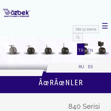
☰
TR
EN
RU
ES
ÃœRÃœNLER
840 Serisi