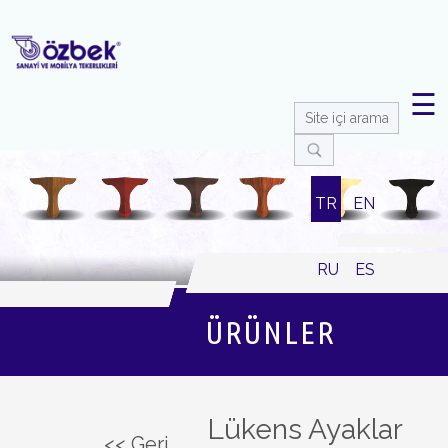
☰
TR
EN
RU
ES
ÜRÜNLER
Lükens Ayaklar
<< Geri