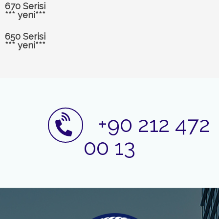
670 Serisi
*** yeni***
650 Serisi
*** yeni***
+90 212 472
00 13