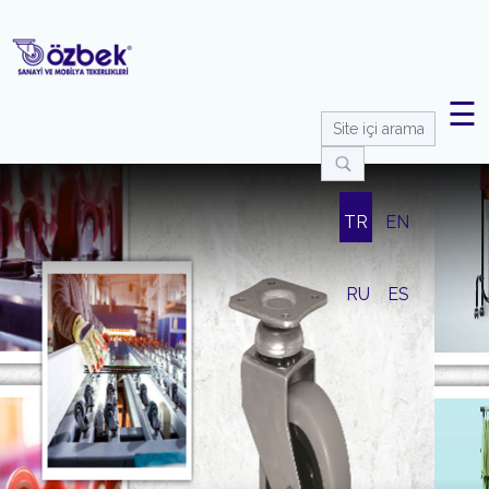
☰
TR
EN
RU
ES