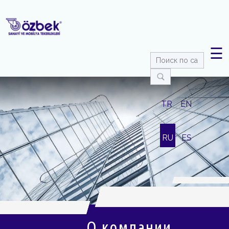
☰
TR
EN
RU
ES
О компании