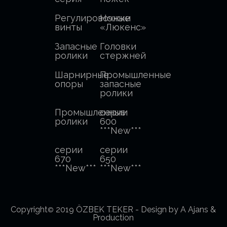
Регулировочные
Ножки
винты
«Люкенс»
Запасные
Головки
ролики
стержней
Шарнирные
Промышленные
опоры
запасные
ролики
Промышленные
серии
ролики
600
***New***
серии
серии
670
650
***New***
***New***
Copyright
2019 ÖZBEK TEKER -
Design by A Ajans &
©
Production