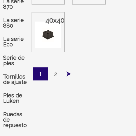
La serie
870
40x40
La serie
880
La serie
Eco
Serie de
pies
⮞
1
2
Tornillos
de ajuste
Pies de
Luken
Ruedas
de
repuesto