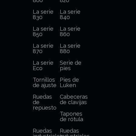
800
820
La serie
La serie
830
840
La serie
La serie
850
860
La serie
La serie
870
880
La serie
Serie de
Eco
pies
Tornillos
Pies de
de ajuste
Luken
Ruedas
Cabeceras
de
de clavijas
repuesto
Tapones
de rótula
Ruedas
Ruedas