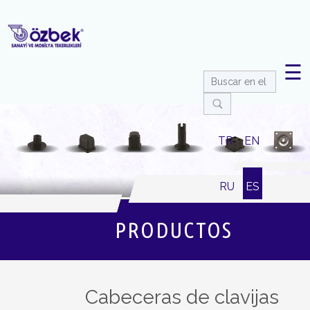
☰
TR
EN
RU
ES
PRODUCTOS
Cabeceras de clavijas