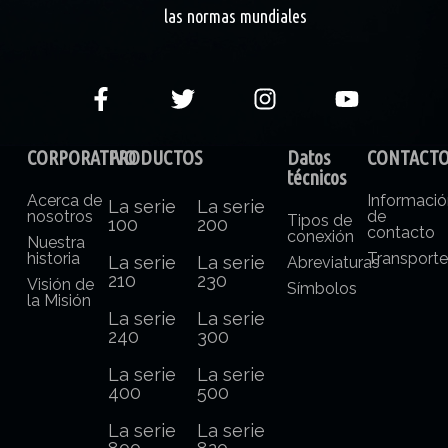
las normas mundiales
CORPORATIVO
PRODUCTOS
Datos
CONTACT
técnicos
Acerca de
Informaci
La serie
La serie
nosotros
de
Tipos de
100
200
contacto
conexión
Nuestra
historia
Transport
La serie
La serie
Abreviaturas
210
230
Visión de
Símbolos
la Misión
La serie
La serie
240
300
La serie
La serie
400
500
La serie
La serie